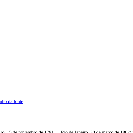
nho da fonte
iro, 15 de novembro de 1791 — Rio de Janeiro, 30 de março de 1862) f