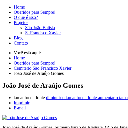
Home
Queridos para Sempre!
O que é isso?
Projetos
São João Batista
S. Francisco Xavier
Blog
Contato
Você está aqui:
Home
Queridos para Sempre!
Cemitério São Francisco Xavier
João José de Araújo Gomes
João José de Araújo Gomes
tamanho da fonte
diminuir o tamanho da fonte
aumentar o tama
Imprimir
E-mail
João José de Araújo Gomes, primeiro barão de Alegrete, (Rio de Jane