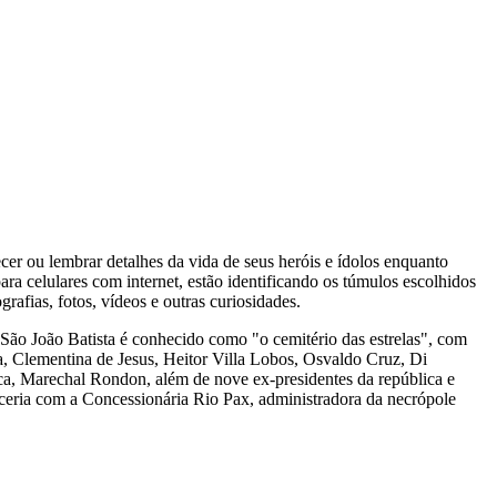
r ou lembrar detalhes da vida de seus heróis e ídolos enquanto
ra celulares com internet, estão identificando os túmulos escolhidos
rafias, fotos, vídeos e outras curiosidades.
 o São João Batista é conhecido como "o cemitério das estrelas", com
 Clementina de Jesus, Heitor Villa Lobos, Osvaldo Cruz, Di
ca, Marechal Rondon, além de nove ex-presidentes da república e
arceria com a Concessionária Rio Pax, administradora da necrópole