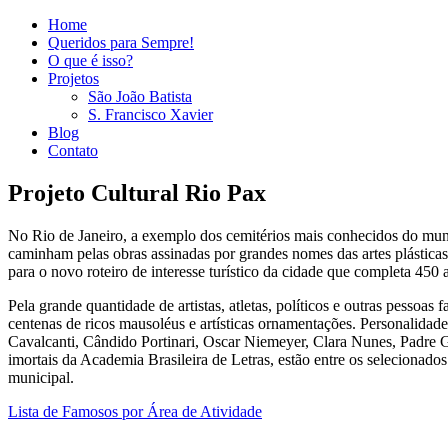
Home
Queridos para Sempre!
O que é isso?
Projetos
São João Batista
S. Francisco Xavier
Blog
Contato
Projeto Cultural Rio Pax
No Rio de Janeiro, a exemplo dos cemitérios mais conhecidos do mund
caminham pelas obras assinadas por grandes nomes das artes plásticas
para o novo roteiro de interesse turístico da cidade que completa 450
Pela grande quantidade de artistas, atletas, políticos e outras pessoa
centenas de ricos mausoléus e artísticas ornamentações. Personali
Cavalcanti, Cândido Portinari, Oscar Niemeyer, Clara Nunes, Padre 
imortais da Academia Brasileira de Letras, estão entre os selecionad
municipal.
Lista de Famosos por Área de Atividade