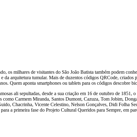
o, os milhares de visitantes do São João Batista também podem conhece
 e da arquitetura tumular. Mais de duzentos códigos QRCode, criados pa
 anos. Quem aponta smartphones ou tablets para os códigos descobre biog
s famosas ali sepultadas, desde a sua criação em 16 de outubro de 1851,
dades como Carmem Miranda, Santos Dumont, Cazuza, Tom Jobim, Donga,
Guido, Chacrinha, Vicente Celestino, Nelson Gonçalves, Didi Folha Se
os para a primeira fase do Projeto Cultural Queridos para Sempre, em p