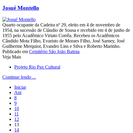
Josué Montello
Quarto ocupante da Cadeira nº 29, eleito em 4 de novembro de
1954, na sucessão de Cláudio de Sousa e recebido em 4 de junho de
1955 pelo Acadêmico Viriato Corrêa. Recebeu os Acadêmicos
Cândido Mota Filho, Evaristo de Moraes Filho, José Sarney, José
Guilherme Merquior, Evandro Lins e Silva e Roberto Marinho.
Publicado em
Cemitério São João Batista
Veja Mais
Projeto Rio Pax Cultural
Continue lendo ...
Iniciar
Ant
8
9
10
11
12
13
14