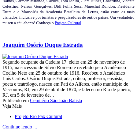
Ramos, Carmem Miranda, Cazuza, Tom Jobim, Clara Nunes, Chacrinha, Vicente
Celestino, Nelson Gonçalves, Didi Folha Seca, Marechal Rondon, Presidente
Dutra e o Mausoléu da Academia Brasileira de Letras, estão entre os mais
visitados, inclusive por turistas e pesquisadores de outros países. Um verdadeiro
museu a céu aberto! Conheça o
Projeto Cultural
.
Joaquim Osório Duque Estrada
Segundo ocupante da Cadeira 17, eleito em 25 de novembro de
1915, na sucessão de Sílvio Romero e recebido pelo Acadêmico
Coelho Neto em 25 de outubro de 1916. Recebeu o Acadêmico
Luís Carlos. Osório Duque-Estrada, crítico, professor, ensaísta,
poeta e teatrólogo, nasceu em Pati do Alferes, então município de
Vassouras, RJ, em 29 de abril de 1870, e faleceu no Rio de janeiro,
RJ, em 5 de fevereiro de…
Publicado em
Cemitério São João Batista
Veja Mais
Projeto Rio Pax Cultural
Continue lendo ...