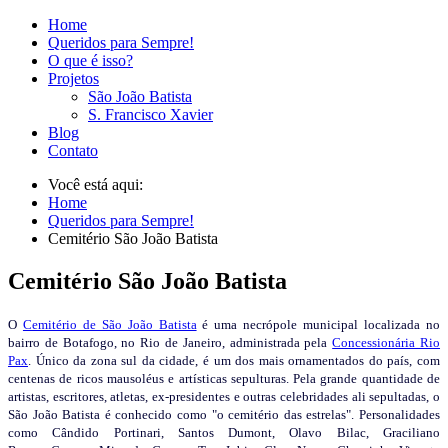
Home
Queridos para Sempre!
O que é isso?
Projetos
São João Batista
S. Francisco Xavier
Blog
Contato
Você está aqui:
Home
Queridos para Sempre!
Cemitério São João Batista
Cemitério São João Batista
O
Cemitério de São João Batista
é uma necrópole municipal localizada no
bairro de Botafogo, no Rio de Janeiro, administrada pela
Concessionária Rio
Pax
. Único da zona sul da cidade, é um dos mais ornamentados do país, com
centenas de ricos mausoléus e artísticas sepulturas. Pela grande quantidade de
artistas, escritores, atletas, ex-presidentes e outras celebridades ali sepultadas, o
São João Batista é conhecido como "o cemitério das estrelas". Personalidades
como Cândido Portinari, Santos Dumont, Olavo Bilac, Graciliano