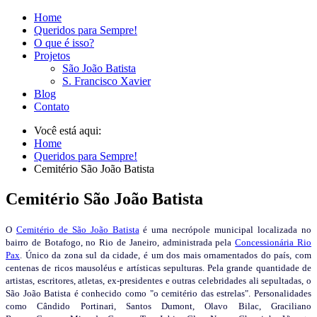
Home
Queridos para Sempre!
O que é isso?
Projetos
São João Batista
S. Francisco Xavier
Blog
Contato
Você está aqui:
Home
Queridos para Sempre!
Cemitério São João Batista
Cemitério São João Batista
O
Cemitério de São João Batista
é uma necrópole municipal localizada no
bairro de Botafogo, no Rio de Janeiro, administrada pela
Concessionária Rio
Pax
. Único da zona sul da cidade, é um dos mais ornamentados do país, com
centenas de ricos mausoléus e artísticas sepulturas. Pela grande quantidade de
artistas, escritores, atletas, ex-presidentes e outras celebridades ali sepultadas, o
São João Batista é conhecido como "o cemitério das estrelas". Personalidades
como Cândido Portinari, Santos Dumont, Olavo Bilac, Graciliano