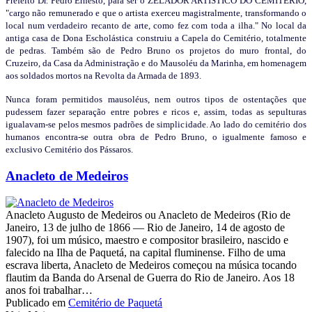
Prefeito Dr. Pedro Ernesto, para ser o ZELADOR ARTÍSTICO DO CEMITÉRIO,
"cargo não remunerado e que o artista exerceu magistralmente, transformando o
local num verdadeiro recanto de arte, como fez com toda a ilha."
No local da
antiga casa de Dona Escholástica construiu a Capela do Cemitério, totalmente
de pedras. Também são de Pedro Bruno os projetos do muro frontal, do
Cruzeiro, da Casa da Administração e do Mausoléu da Marinha, em homenagem
aos soldados mortos na Revolta da Armada de 1893.
Nunca foram permitidos mausoléus, nem outros tipos de ostentações que
pudessem fazer separação entre pobres e ricos e, assim, todas as sepulturas
igualavam-se pelos mesmos padrões de simplicidade. Ao lado do cemitério dos
humanos encontra-se outra obra de Pedro Bruno, o igualmente famoso e
exclusivo Cemitério dos Pássaros.
Anacleto de Medeiros
Anacleto Augusto de Medeiros ou Anacleto de Medeiros (Rio de
Janeiro, 13 de julho de 1866 — Rio de Janeiro, 14 de agosto de
1907), foi um músico, maestro e compositor brasileiro, nascido e
falecido na Ilha de Paquetá, na capital fluminense. Filho de uma
escrava liberta, Anacleto de Medeiros começou na música tocando
flautim da Banda do Arsenal de Guerra do Rio de Janeiro. Aos 18
anos foi trabalhar…
Publicado em
Cemitério de Paquetá