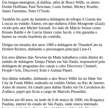
Em longas-metragens, já dublou, além de Bruce Willis, os atores
Dustin Hoffman, Paul Newman, Louis Jordan, Mickey Rourke,
James Farentino, Peter O'Toole.
Também fez parte da fantástica dublagem da trilogia A Gaiola das
Loucas no estúdio Álamo, em que dublava Albin Mougeotte (Zazá)
vivido pelo ator Michel Serrault. Ao lado de Márcio Seixas como
Renato Baldie e de Garcia Júnior como Jacob, o trio garantia o
humor na versão brasileira da comédia.
Dirigiu em meados dos anos 1980 a dublagem de ThunderCats na
Herbert Richers, dublando o personagem principal Lion-O.
Em seus últimos dias Newton da Matta trabalhava como diretor do
estúdio de dublagem Tempo Filmes em São Paulo, responsável pela
dublagem de programas dos canais a cabo Discovery Channel,
People+Arts, Discovery Kids e Animal Planet.
Seu último trabalho, dublando o ator Bruce Willis foi no filme Sin
City de Frank Miller, realizado no estúdio Delart, no Rio de Janeiro.
Antes de morrer, foi cotado para dublar Hades em Os Cavaleiros do
Zodíaco, papel que ficou a cargo de Marcelo Pissardini.
Faleceu aos 60 anos, na tarde de 6 de março de 2006, em Bragança
Paulista, interior do estado de São Paulo, onde estava internado