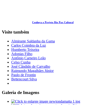
Conheça o Projeto Rio Pax Cultural
Visite também
Almirante Saldanha da Gama
Carlos Coimbra da Luz
Humberto Teixeira
Adonias Filho
Antônio Carneiro Leão
Celso Cunha
José Cândido de Carvalho
Raimundo Magalhães Júnior
Paulo de Frontin
Bettencourt Silva
Galeria de Imagens