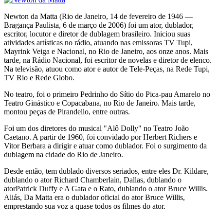
Newton da Matta (Rio de Janeiro, 14 de fevereiro de 1946 —
Bragança Paulista, 6 de março de 2006) foi um ator, dublador,
escritor, locutor e diretor de dublagem brasileiro. Iniciou suas
atividades artísticas no rádio, atuando nas emissoras TV Tupi,
Mayrink Veiga e Nacional, no Rio de Janeiro, aos onze anos. Mais
tarde, na Rádio Nacional, foi escritor de novelas e diretor de elenco.
Na televisão, atuou como ator e autor de Tele-Peças, na Rede Tupi,
TV Rio e Rede Globo.
No teatro, foi o primeiro Pedrinho do Sítio do Pica-pau Amarelo no
Teatro Ginástico e Copacabana, no Rio de Janeiro. Mais tarde,
montou peças de Pirandello, entre outras.
Foi um dos diretores do musical "Alô Dolly" no Teatro João
Caetano. A partir de 1960, foi convidado por Herbert Richers e
Vitor Berbara a dirigir e atuar como dublador. Foi o surgimento da
dublagem na cidade do Rio de Janeiro.
Desde então, tem dublado diversos seriados, entre eles Dr. Kildare,
dublando o ator Richard Chamberlain, Dallas, dublando o
atorPatrick Duffy e A Gata e o Rato, dublando o ator Bruce Willis.
Aliás, Da Matta era o dublador oficial do ator Bruce Willis,
emprestando sua voz a quase todos os filmes do ator.