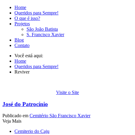
Home
Queridos para Sempre!
O que é isso?
Projetos
São João Batista
S. Francisco Xavier
Blog
Contato
Você está aqui:
Home
Queridos para Sempre!
Reviver
Visite o Site
José do Patrocínio
Publicado em
Cemitério São Francisco Xavier
Veja Mais
Cemiterio do Caju